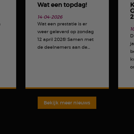
Wat een topdag!
K
G
2
14-04-2026
n
Wat een prestatie is er
1
weer geleverd op zondag
D
m
12 april 2026! Samen met
j
de deelnemers aan de...
b
k
on
Bekijk meer nieuws