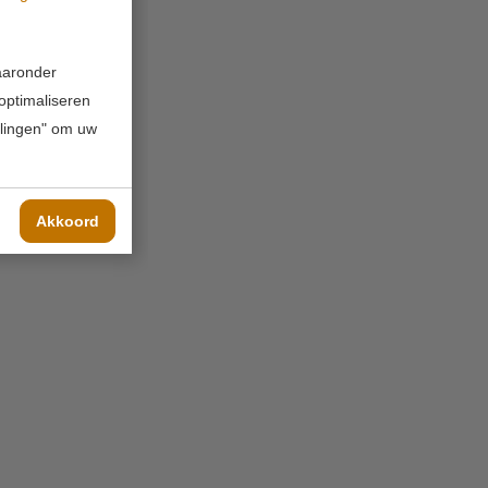
waaronder
 optimaliseren
ellingen" om uw
Akkoord