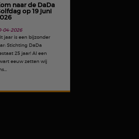
om naar de DaDa
olfdag op 19 juni
026
0-04-2026
it jaar is een bijzonder
aar: Stichting DaDa
estaat 25 jaar! Al een
wart eeuw zetten wij
s...