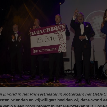
il jl. vond in het Prinsestheater in Rotterdam het DaDa Ga
sten, vrienden en vrijwilligers haalden wij deze avond 
e van o.a. een mooi project in het Flevoziekenhuis. Lode