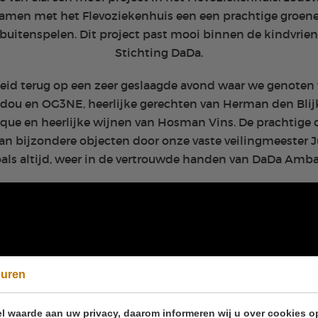
amen met het Flevoziekenhuis een een prachtige groene
buitenspelen. Dit project past mooi binnen de kindvrien
Stichting DaDa.
id terug op een zeer geslaagde avond waar we genoten va
ndou en OG3NE, heerlijke gerechten van Herman den Blij
ique en heerlijke wijnen van Hosman Vins. De prachtige 
n bijzondere objecten door onze vaste veilingmeester J
oals altijd, weer in de vertrouwde handen van DaDa Ambas
euren
l waarde aan uw privacy, daarom informeren wij u over cookies o