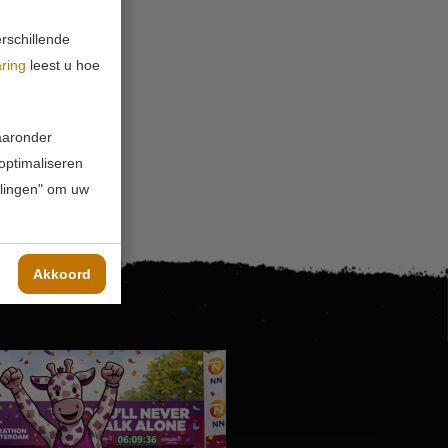
rschillende
aring
leest u hoe
waaronder
 optimaliseren
ellingen" om uw
Akkoord