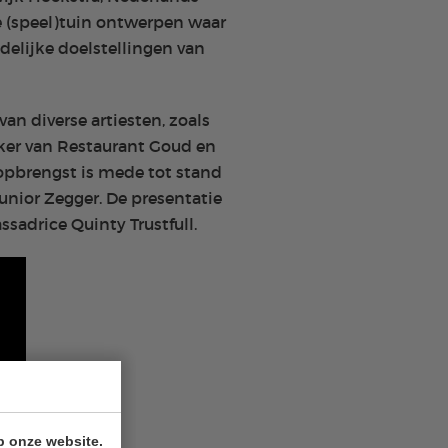
 (speel)tuin ontwerpen waar
delijke doelstellingen van
n diverse artiesten, zoals
ker van Restaurant Goud en
opbrengst is mede tot stand
unior Zegger. De presentatie
sadrice Quinty Trustfull.
p onze website.