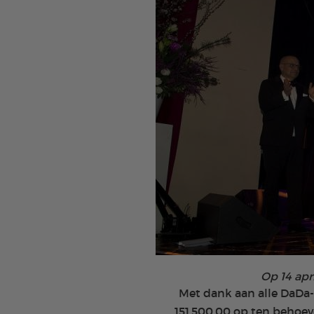
Op 14 apr
Met dank aan alle DaDa-I
151.500,00 op ten behoev