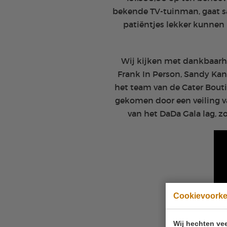
bekende TV-tuinman, gaat s
patiëntjes lekker kunnen 
Wij kijken met dankbaarhe
Frank In Person, Sandy Ka
het team van de Cater Bout
gekomen door een veiling va
van het DaDa Gala lag, z
Cookievoork
Wij hechten vee