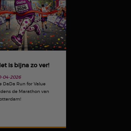
et is bijna zo ver!
0-04-2026
e DaDa Run for Value
ijdens de Marathon van
otterdam!