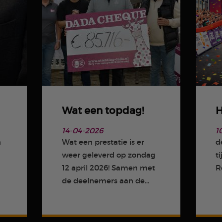
Wat een topdag!
H
14-04-2026
1
n
Wat een prestatie is er
d
weer geleverd op zondag
t
m
12 april 2026! Samen met
R
de deelnemers aan de...