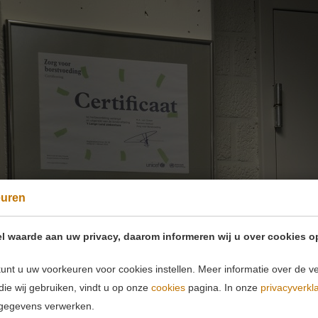
euren
l waarde aan uw privacy, daarom informeren wij u over cookies o
unt u uw voorkeuren voor cookies instellen. Meer informatie over de ve
die wij gebruiken, vindt u op onze
cookies
pagina. In onze
privacyverkl
gegevens verwerken.