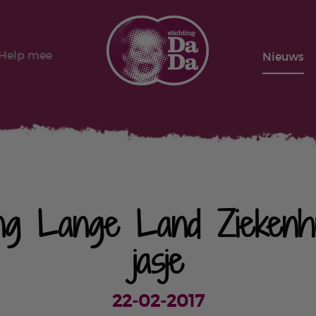
Help mee
Nieuws
ing Lange Land Ziekenh
jasje
22-02-2017