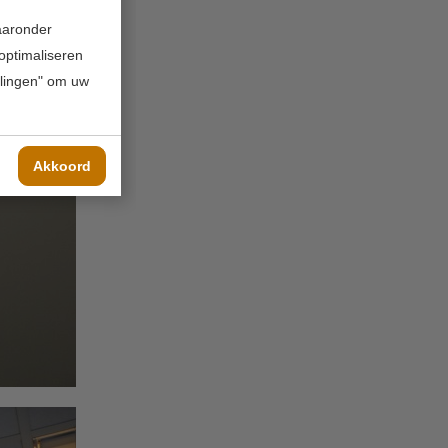
waaronder
 optimaliseren
ellingen" om uw
Akkoord