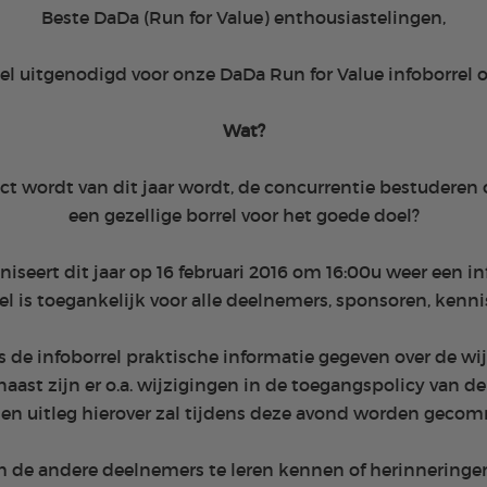
Beste DaDa (Run for Value) enthousiastelingen,
ieel uitgenodigd voor onze DaDa Run for Value infoborrel o
Wat?
ect wordt van dit jaar wordt, de concurrentie bestuderen 
een gezellige borrel voor het goede doel?
iseert dit jaar op 16 februari 2016 om 16:00u weer een i
el is toegankelijk voor alle deelnemers, sponsoren, kenn
ns de infoborrel praktische informatie gegeven over de w
ast zijn er o.a. wijzigingen in de toegangspolicy van de
 en uitleg hierover zal tijdens deze avond worden geco
m de andere deelnemers te leren kennen of herinneringen