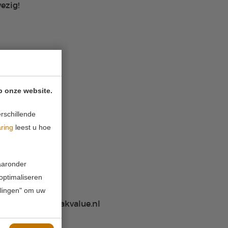
ezig!
p onze website.
rschillende
aring
leest u hoe
waaronder
 optimaliseren
ellingen" om uw
nen naar info@peakvalue.nl