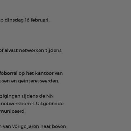
p dinsdag 16 februari.
of alvast netwerken tijdens
nfoborrel op het kantoor van
issen en geïnteresseerden.
ijzigingen tijdens de NN
 netwerkborrel. Uitgebreide
mmuniceerd.
 van vorige jaren naar boven