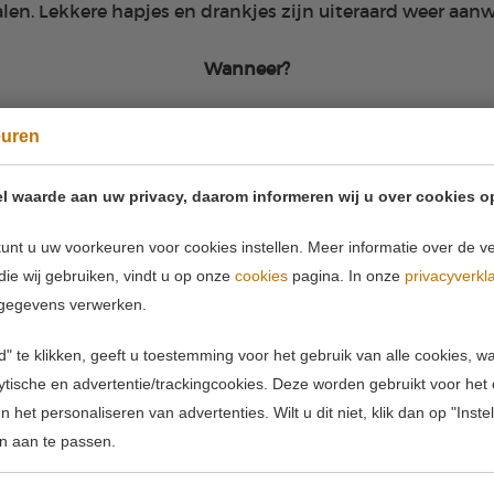
alen. Lekkere hapjes en drankjes zijn uiteraard weer aanw
Wanneer?
16 februari
euren
16:00 - 18:00 uur
l waarde aan uw privacy, daarom informeren wij u over cookies o
Waar?
unt u uw voorkeuren voor cookies instellen. Meer informatie over de ve
Kantoor Peak Value
die wij gebruiken, vindt u op onze
cookies
pagina. In onze
privacyverkl
van Vollenhovenstraat 31
gegevens verwerken.
3016 BG Rotterdam
" te klikken, geeft u toestemming voor het gebruik van alle cookies, 
Participeren?
lytische en advertentie/trackingcookies. Deze worden gebruikt voor het
 het personaliseren van advertenties. Wilt u dit niet, klik dan op "Inst
jn, stuur een e-mail met bevestiging en het aantal perso
n aan te passen.