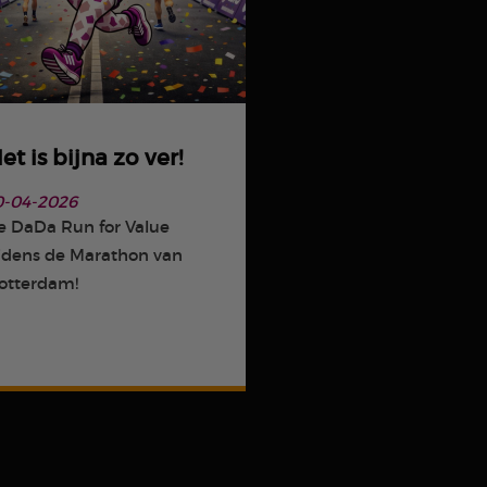
et is bijna zo ver!
0-04-2026
e DaDa Run for Value
ijdens de Marathon van
otterdam!