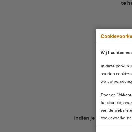
te h
Cookievoork
Wij hechten vee
In deze pop-up k
soorten cookies 
we uw persoons
Door op "Akkoord
functionele, ana
van de website en
Indien je hierbij wilt zi
cookievoorkeure