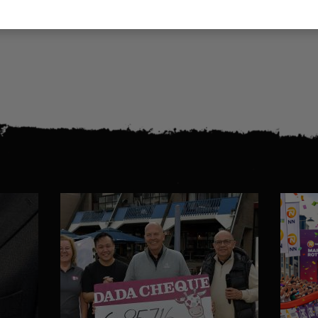
Team DaDa Run for Value
Wil je het volledige bericht bekijken klikt dan
hier
.