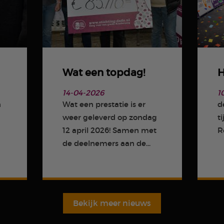
Wat een topdag!
H
14-04-2026
1
n
Wat een prestatie is er
d
weer geleverd op zondag
t
m
12 april 2026! Samen met
R
de deelnemers aan de...
Bekijk meer nieuws