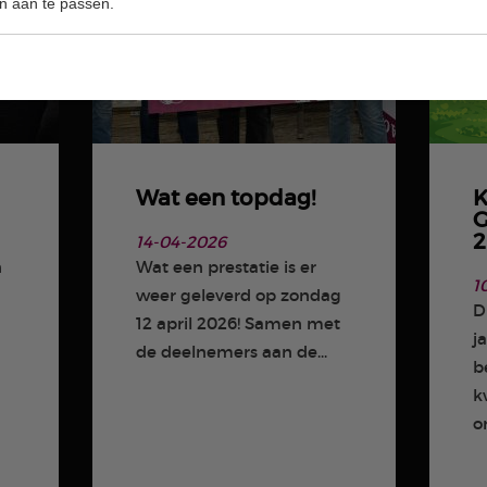
n aan te passen.
Wat een topdag!
K
G
2
14-04-2026
n
Wat een prestatie is er
1
weer geleverd op zondag
D
m
12 april 2026! Samen met
j
de deelnemers aan de...
b
k
on