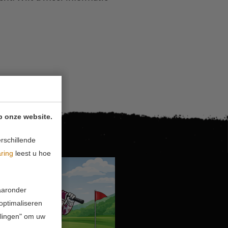
p onze website.
rschillende
aring
leest u hoe
waaronder
 optimaliseren
ellingen" om uw