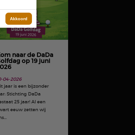
Akkoord
om naar de DaDa
olfdag op 19 juni
026
0-04-2026
it jaar is een bijzonder
aar: Stichting DaDa
estaat 25 jaar! Al een
wart eeuw zetten wij
s...