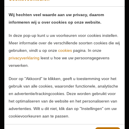
Hartelijk dank!
27-04-2026
Wij hechten veel waarde aan uw privacy, daarom
Lieve mensen, Afgelopen
informeren wij u over cookies op onze website.
vrijdag ben ik compleet
verrast. Vanaf Rotterdam
In deze pop-up kunt u uw voorkeuren voor cookies instellen.
Airport werd ik...
Meer informatie over de verschillende soorten cookies die wij
gebruiken, vindt u op onze
cookies
pagina. In onze
privacyverklaring
leest u hoe we uw persoonsgegevens
verwerken.
Door op "Akkoord" te klikken, geeft u toestemming voor het
gebruik van alle cookies, waaronder functionele, analytische
en advertentie/trackingcookies. Deze worden gebruikt voor
het optimaliseren van de website en het personaliseren van
advertenties. Wilt u dit niet, klik dan op "Instellingen" om uw
cookievoorkeuren aan te passen.