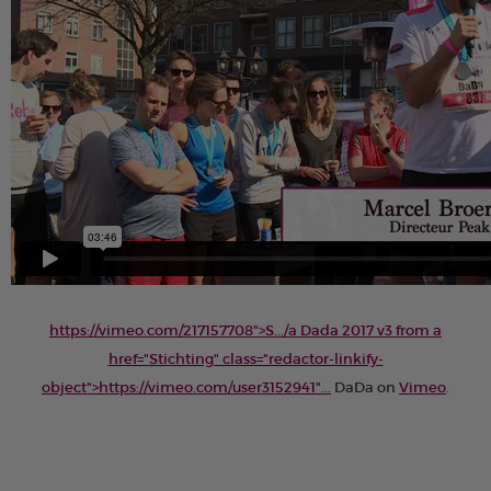
https://vimeo.com/217157708">S.../a Dada 2017 v3 from a
href="
Stichting" class="redactor-linkify-
object">https://vimeo.com/user3152941"...
DaDa on
Vimeo
.