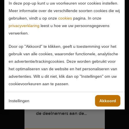
In deze pop-up kunt u uw voorkeuren voor cookies instellen.
Meer informatie over de verschillende soorten cookies die wij
gebruiken, vindt u op onze
cookies
pagina. In onze
privacyverklaring
leest u hoe we uw persoonsgegevens
verwerken.
Door op "Akkoord" te klikken, geeft u toestemming voor het
gebruik van alle cookies, waaronder functionele, analytische
en advertentie/trackingcookies. Deze worden gebruikt voor
het optimaliseren van de website en het personaliseren van
Wat een topdag!
advertenties. Wilt u dit niet, klik dan op "Instellingen" om uw
14-04-2026
cookievoorkeuren aan te passen.
Wat een prestatie is er
weer geleverd op zondag
Instellingen
Akkoord
12 april 2026! Samen met
de deelnemers aan de...