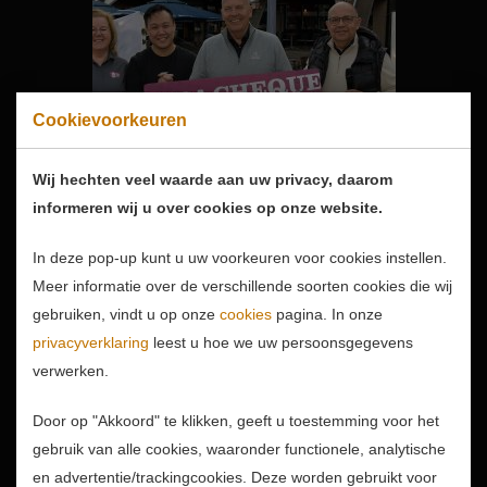
Cookievoorkeuren
Wij hechten veel waarde aan uw privacy, daarom
informeren wij u over cookies op onze website.
In deze pop-up kunt u uw voorkeuren voor cookies instellen.
Wat een topdag!
Meer informatie over de verschillende soorten cookies die wij
gebruiken, vindt u op onze
cookies
pagina. In onze
14-04-2026
privacyverklaring
leest u hoe we uw persoonsgegevens
Wat een prestatie is er
verwerken.
weer geleverd op zondag
12 april 2026! Samen met
Door op "Akkoord" te klikken, geeft u toestemming voor het
de deelnemers aan de...
gebruik van alle cookies, waaronder functionele, analytische
en advertentie/trackingcookies. Deze worden gebruikt voor