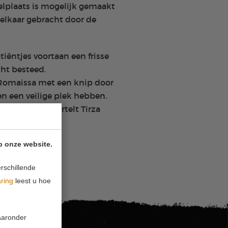
elplaats is mogelijk gemaakt
 elkaar gebracht door de
tiëntjes voortaan een frisse
ht besteed.
 Romaissa met een knip door
ren een veilige plek hebben.
 vergeten," vertelt Tirza
p onze website.
rschillende
aring
leest u hoe
waaronder