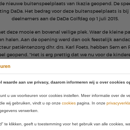
e nieuwe buitenspeelplaats van Ikazia geopend. De spe
ting DaDa. Het bedrag voor deze buitenspeelplaats is bij
deelnemers aan de DaDa Golfdag op 1 juli 2015.
met deze mooie en bovenal veilige plek. Waar de kleine pa
n halen. Aan de opening werd dan ook feestelijk aandac
teur patiëntenzorg dhr. drs. Karl Foets, hebben Sem en
ieel geopend. "Het is erg prettig dat we nu voor de kinde
ame buiten kunnen spelen en even het ziekenhuis kunnen
euren
Verduin, pedagogisch medewerker.
l waarde aan uw privacy, daarom informeren wij u over cookies o
unt u uw voorkeuren voor cookies instellen. Meer informatie over de ve
die wij gebruiken, vindt u op onze
cookies
pagina. In onze
privacyverkl
gegevens verwerken.
" te klikken, geeft u toestemming voor het gebruik van alle cookies, 