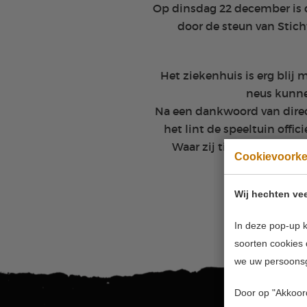
Op dinsdag 22 december is d
door de steun van Stich
Het ziekenhuis is erg blij 
neus kunne
Na een dankwoord van direc
het lint de speeltuin offic
Waar zij tijdens hun opn
Cookievoork
Wij hechten vee
In deze pop-up k
soorten cookies 
we uw persoons
Door op "Akkoord