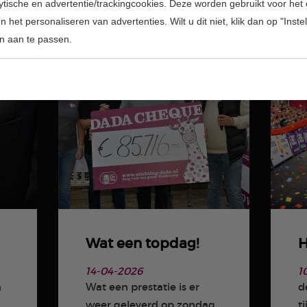
lytische en advertentie/trackingcookies. Deze worden gebruikt voor het
 het personaliseren van advertenties. Wilt u dit niet, klik dan op "Inst
n aan te passen.
Wat een topdag!
H
14-04-2026
1
n
Wat een prestatie is er
d
weer geleverd op zondag
t