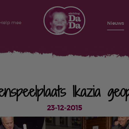
Help mee
Nieuws
tenspeelplaats Ikazia geo
23-12-2015