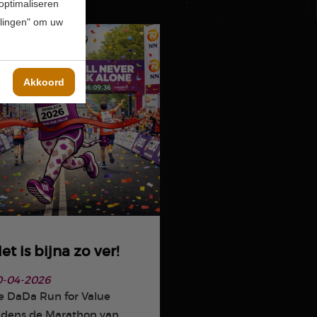
 optimaliseren
ellingen" om uw
Akkoord
et is bijna zo ver!
0-04-2026
e DaDa Run for Value
ijdens de Marathon van