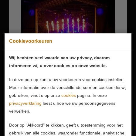
Cookievoorkeuren
Wij hechten veel waarde aan uw privacy, daarom
DaDa Podium Culinesse
informeren wij u over cookies op onze website.
In deze pop-up kunt u uw voorkeuren voor cookies instellen.
Meer informatie over de verschillende soorten cookies die wij
gebruiken, vindt u op onze
cookies
pagina. In onze
privacyverklaring
leest u hoe we uw persoonsgegevens
DaDa Onbeperkt op Weg 2026
verwerken.
19-09-2026 - 19-09-2026
Door op "Akkoord" te klikken, geeft u toestemming voor het
gebruik van alle cookies, waaronder functionele, analytische